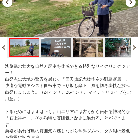
淡路島の壮大な自然と歴史を体感できる特別なサイクリングツア
ー！
出発点は大地の驚異を感じる「国天然記念物指定の野島断層」。
快適な電動アシスト自転車で上り坂も楽々！風を切る爽快な旅へ
出発しましょう。（24インチ、26インチ、ママチャリタイプをご
用意。）
下るためにはまずは上り。山エリアには古くから伝わる神秘的な
「石上神社」。その独特な雰囲気と歴史に触れることができま
す。
余裕があれば島の雰囲気を感じながら常盤ダムへ。ダム湖の景色
を背景に記念写真。