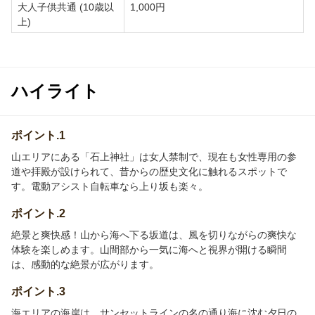
大人子供共通 (10歳以
1,000円
上)
ハイライト
ポイント.1
山エリアにある「石上神社」は女人禁制で、現在も女性専用の参
道や拝殿が設けられて、昔からの歴史文化に触れるスポットで
す。電動アシスト自転車なら上り坂も楽々。
ポイント.2
絶景と爽快感！山から海へ下る坂道は、風を切りながらの爽快な
体験を楽しめます。山間部から一気に海へと視界が開ける瞬間
は、感動的な絶景が広がります。
ポイント.3
海エリアの海岸は、サンセットラインの名の通り海に沈む夕日の