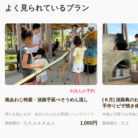
よく見られているプラン
618人が予約
南あわじ特産・淡路手延べそうめん流し
[８月] 淡路島
手作りピザ焼き
周りを気にせず、自分たちだけの専用レーンでワイワイ楽しめるセルフスタイルの流しそうめん体験です。 1グループにつき、全長4mの流しそうめん台1レーンを40分間、贅沢に完全貸切。ご家族やご友人と、思いっきり盛り上がっていただけます。（流しそうめん台は全4レーンあります。） 体験場所は淡路アースミュージアム建物に隣接する、心地よい風が吹き抜ける東屋（あずまや）。 屋根付きで日差しを遮るだけでなく、扇風機も設置しているため、涼しく快適にアウトドア気分を味わえます。お召し上がりいただくのは、南あわじ市が誇る伝統の特産品「淡路手延べそうめん」。職人技が生み出す抜群のコシと、ツルッとした極上の喉ごしを、流れる水の清涼感とともに五感でご堪能ください。 ■ご料金メニュー（税込価格） ・流しそうめん台１レーン利用料（40分制）1,000円 ・御陵糸そうめんセット１人前 （乾麺2束100g・つゆ・薬味・季節の野菜）800円 ・2色麺そうめんセット１人前 （乾麺2束100g・つゆ・薬味・季節の野菜）800円 ・追加そうめん（乾麺1束50g)350円 ・ドリンク各種 ※ 全メニュー当日のご注文はできません。 ■開催日 ～７月～ 19日・20日・26日 ～8月～ 毎週水・金・土・日 11日(祝・火) ※一部開催しない日程がございます。ご予約カレンダーをご確認ください。 ■予約時間枠 ①11:00〜11:40 ②12:00〜12:40 ③13:00〜13:40 ④14:00〜14:40 ※満枠になった時間枠は予約カレンダーに表示されません。 ◾️注意事項 必ずご確認ください。 ・当日は、体験開始時間の10分前までに当館へお越しください。 ・開始時間になりましたら、セルフ運営のルールや器具の使い方について説明させていただきます。 ・万が一遅刻された場合でも、終了時間の延長はできません（体験時間が短くなります）。 また、その際の返金や割引はいたしかねますので、お時間に余裕を持ってお越しください。 ・衛生管理上、外部からの食材の持ち込みはご遠慮いただいております。 ・当体験はセルフスタイルとなっております。終了時は、使い終わった器やゴミを指定のゴミ箱へ分別して捨てていただくよう、ご協力をお願いいたします。 ■キャンセルポリシー キャンセルの場合は、前日の正午12時までにマイページよりお手続きをお願いいたします。それ以降のキャンセルにつきましては、料金の100%を請求させていただくことをご了承ください。
1,000円
開催曜日：日,月,火,水,木,金,土
開催曜日：日,土