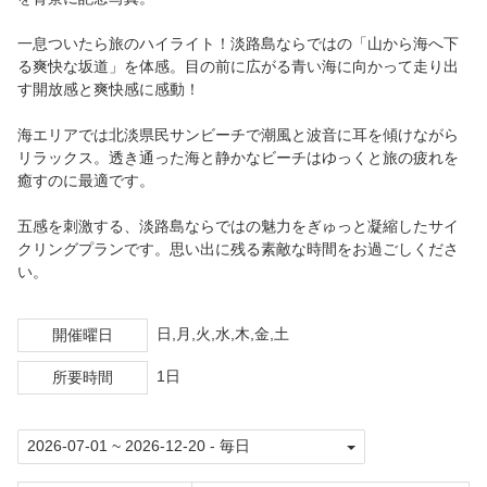
一息ついたら旅のハイライト！淡路島ならではの「山から海へ下
る爽快な坂道」を体感。目の前に広がる青い海に向かって走り出
す開放感と爽快感に感動！
海エリアでは北淡県民サンビーチで潮風と波音に耳を傾けながら
リラックス。透き通った海と静かなビーチはゆっくと旅の疲れを
癒すのに最適です。
五感を刺激する、淡路島ならではの魅力をぎゅっと凝縮したサイ
クリングプランです。思い出に残る素敵な時間をお過ごしくださ
い。
日,月,火,水,木,金,土
開催曜日
1日
所要時間